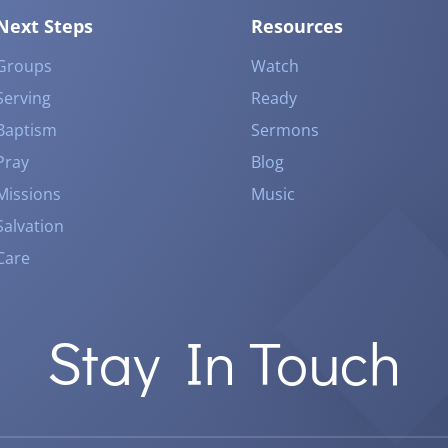
Next Steps
Resources
Groups
Watch
Serving
Ready
Baptism
Sermons
Pray
Blog
Missions
Music
Salvation
Care
Stay In Touch