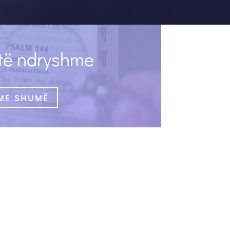
 të ndryshme
ME SHUMË