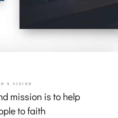
N & VISION
nd mission is to help
ple to faith