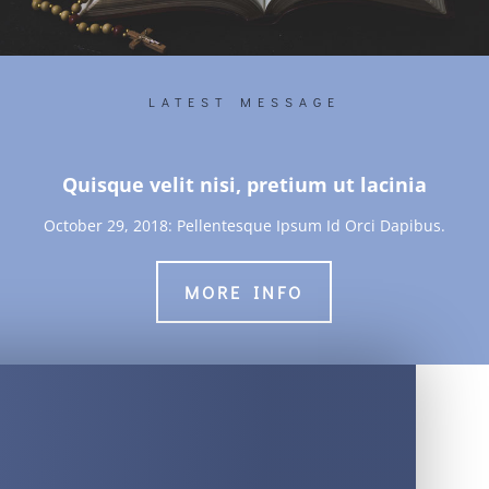
LATEST MESSAGE
Quisque velit nisi, pretium ut lacinia
October 29, 2018: Pellentesque Ipsum Id Orci Dapibus.
MORE INFO