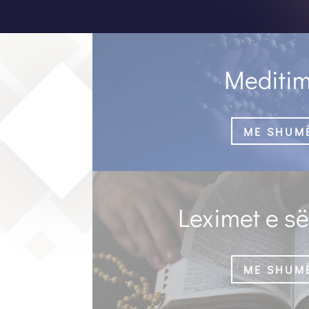
Meditim
ME SHUM
Leximet e së
ME SHUM