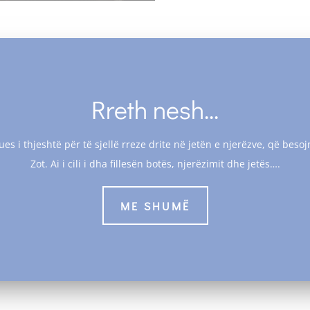
Rreth nesh...
ues i thjeshtë për të sjellë rreze drite në jetën e njerëzve, që be
Zot. Ai i cili i dha fillesën botës, njerëzimit dhe jetës….
ME SHUMË