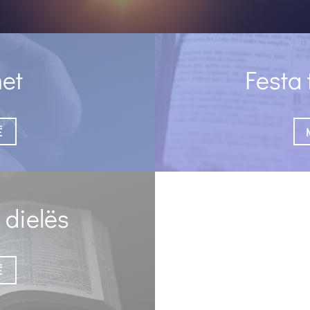
et
Festa
Ë
 dielës
Ë