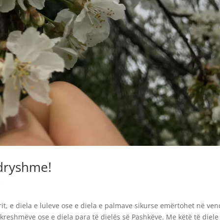
 ndryshme!
e
larit, e diela e luleve ose e diela e palmave sikurse emërtohet në ve
 kreshmëve ose e diela para të dielës së Pashkëve. Me këtë të diele