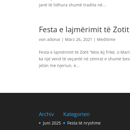
janë të lidhura shumë tradita në...
Festa e lajmërimit të Zotit
von
adonai
|
März 26, 2021
|
Meditime
Festa e lajmërimit të Zotit “Mos kij frikë, o Mari
ka një vend të veçantë në zemrat e shumë besim
jeton me njeriun, e...
Archiv
Kategorien
Juni 2025
Festa të nryshme