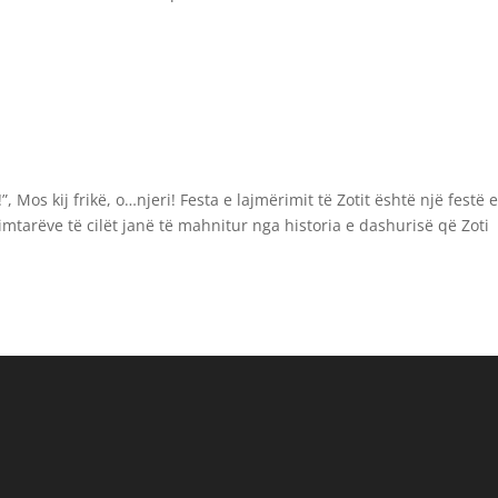
!”, Mos kij frikë, o…njeri! Festa e lajmërimit të Zotit është një festë e
tarëve të cilët janë të mahnitur nga historia e dashurisë që Zoti