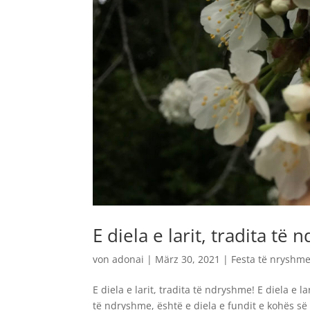
E diela e larit, tradita të
von
adonai
|
März 30, 2021
|
Festa të nryshm
E diela e larit, tradita të ndryshme! E diela e 
të ndryshme, është e diela e fundit e kohës së